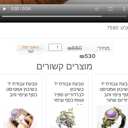
"ט:
7590
כמות
מחיר:
660
₪
של
לסל
המחיר
המחיר
₪
530
טבעת
המקורי
הנוכחי
מוצרים קשורים
עבודת
היה:
הוא:
יד
₪530.
₪660.
בשיבוץ
עת עבודת יד
טבעת עבודת יד
טבעת עבודת יד
אמטיסט
יבוץ אמטיסט
בשיבוץ
בשיבוץ אמטיסט
וגרנט
ף ציפוי זהב
לברדורייט ספיר
כסף וציפוי זהב
ודיום שחור
כסף
וטופז כסף וציפוי
זהב
ציפוי
זהב
ורודיום
שחור