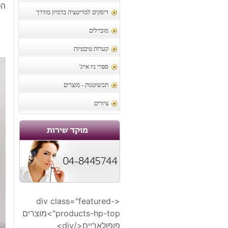
הטב
דיסקים למדיטציה בדמיון מודרך
מוביילים
קערות טיבטיות
ספרי ניו אייג'
תכשיטנות - מוצרים
ציורים
<div class="featured-
products-hp-top">מוצרים
פופולאריים</div>