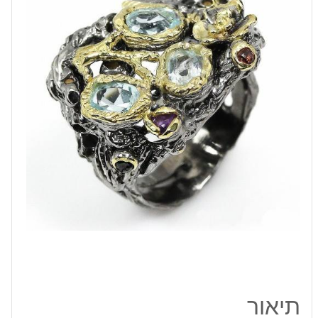
טופז
כחול
גרנט
ואמטיסט
כסף
ציפוי
זהב
ורודיום
שחור
תיאור