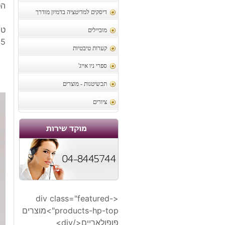
הטבע
דיסקים למדיטציה בדמיון מודרך
מוביילים
7.5 הטבעת:
קערות טיבטיות
ספרי ניו אייג'
תכשיטנות - מוצרים
ציורים
<div class="featured-
products-hp-top">מוצרים
פופולאריים</div>