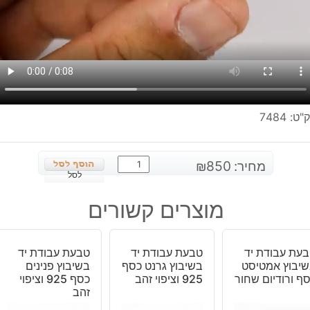
"ט:
7484
כמות
מחיר:
850
₪
של
לסל
טבעת
מוצרים קשורים
עבודת
יד
בשיבוץ
עת עבודת יד
טבעת עבודת יד
טבעת עבודת יד
ספיר
יבוץ אמטיסט
בשיבוץ גרנט כסף
בשיבוץ פנינים
וטופז
ף ורודיום שחור
925 וציפוי זהב
כסף 925 וציפוי
כסף
זהב
וציפוי