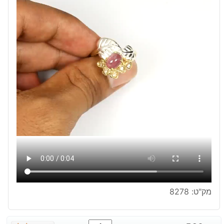
מק"ט:
8278
כמות