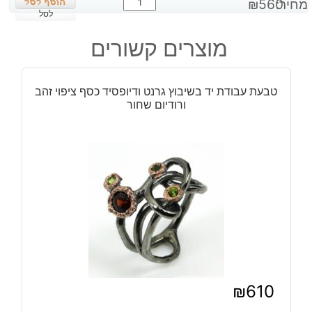
מחיר:
560
₪
של
לסל
טבעת
מוצרים קשורים
עבודת
יד
בשיבוץ
טבעת עבודת יד בשיבוץ גרנט ודיופסיד כסף ציפוי זהב
רובי
ורודיום שחור
סטאר
וטופז
כחול
כסף
וציפוי
זהב
₪
610