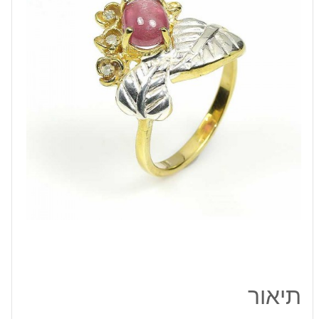
סטאר
וטופז
כחול
כסף
וציפוי
זהב
תיאור