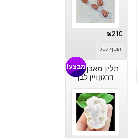
₪
210
הוסף לסל
מבצע!
תליון מאבן אגט
דרגון ויין לבן