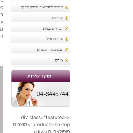
טב
כסף 925 צי
דיסקים למדיטציה בדמיון מודרך
בשיבוץ
מוביילים
עי
מיד
קערות טיבטיות
הטבע
ספרי ניו אייג'
תכשיטנות - מוצרים
ציורים
<div class="featured-
products-hp-top">מוצרים
פופולאריים</div>