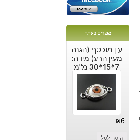
ם
ות
מוצרים באתר
ום
עין מוכסף (הגנה
מעין הרע) מידה:
7*15*30 מ"מ
ר
₪
6
הוסף לסל