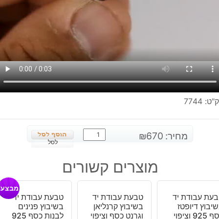
"ט:
7744
כמות
מחיר:
670
₪
של
לסל
טבעת
מוצרים קשורים
עבודת
יד
מבצע!
בשיבוץ
עת עבודת יד
טבעת עבודת יד
טבעת עבודת יד
5
יבוץ דיופטז
בשיבוץ קרנליאן
בשיבוץ פנינים
פנינים
כסף 925 וציפוי
וגרנט כסף וציפוי
לבנות כסף 925