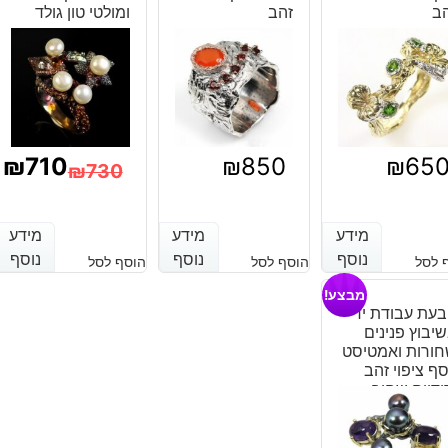
ב
זהב
שחורות
ומולטי טון גולד
כסף
ציפוי
זהב
ורודיום
שחור
עיצוב
₪
710
₪
850
₪
65
₪
730
כוכב
המחיר
המחיר
ים
הנוכחי
המקורי
מידע
מידע
מידע
מידע
מידע
מידע
נוסף
נוסף
נוסף
נוסף
נוסף
נוסף
 לסל
הוסף לסל
הוסף לסל
היה:
הוא:
מבצע!
₪730.
₪710.
עת עבודת יד
יבוץ פנינים
ורות ואמטיסט
ף ציפוי זהב
ודיום שחור