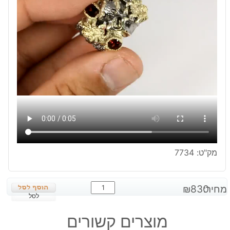
מק"ט:
7734
כמות
מחיר:
830
₪
של
לסל
טבעת
מוצרים קשורים
עבודת