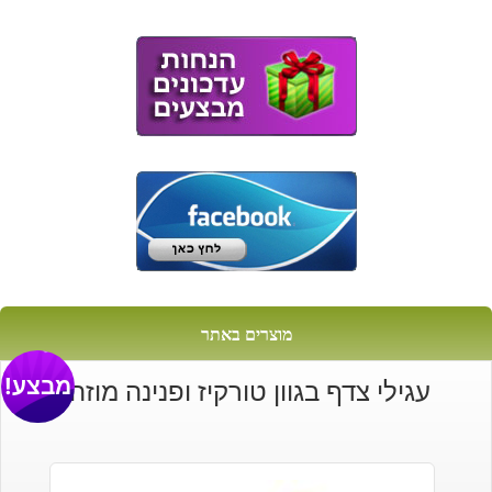
היה:
הוא:
₪630.
₪490.
מוצרים באתר
מבצע!
עגילי צדף בגוון טורקיז ופנינה מוזהב