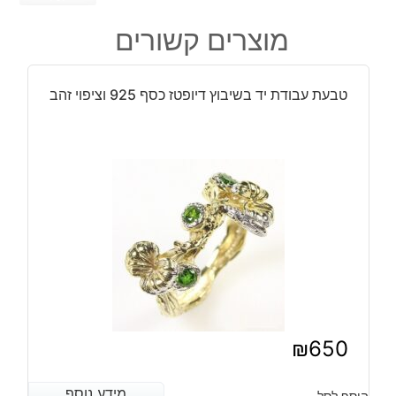
טבעת
מוצרים קשורים
עבודת
יד
כסף
טבעת עבודת יד בשיבוץ דיופטז כסף 925 וציפוי זהב
בשיבוץ
פרינהייט
ציפוי
זהב
ורודיום
שחור
₪
650
מידע נוסף
מידע נוסף
הוסף לסל