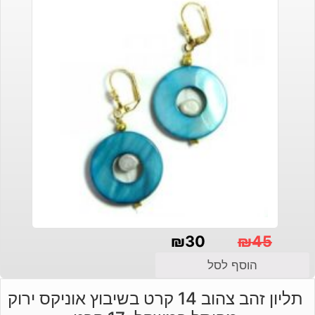
₪
30
₪
45
המחיר
המחיר
הוסף לסל
הנוכחי
המקורי
תליון זהב צהוב 14 קרט בשיבוץ אוניקס ירוק
היה:
הוא: