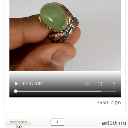
מק"ט:
7559
כמות
מחיר:
820
₪
של
לסל