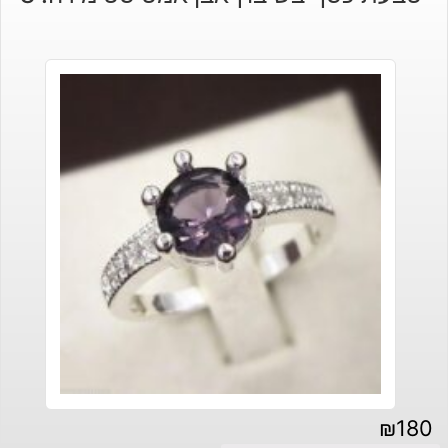
₪
180