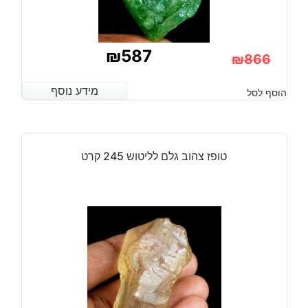
₪
587
₪
866
המחיר
המחיר
מידע נוסף
מידע נוסף
הוסף לסל
הנוכחי
המקורי
היה:
הוא:
₪866.
₪587.
טופז צהוב גלם לליטוש 245 קרט