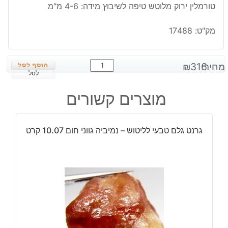
טורמלין ירוק מלוטש טיפה לשיבוץ מידה: 4-6 מ"מ
מק"ט:
17488
כמות
מחיר:
316
₪
של
לסל
טורמלין
מוצרים קשורים
ירוק
מלוטש
טיפה
גרנט גלם טבעי לליטוש – נמיביה גווני חום 10.07 קרט
לשיבוץ
מידה:
4-
6
מ"מ