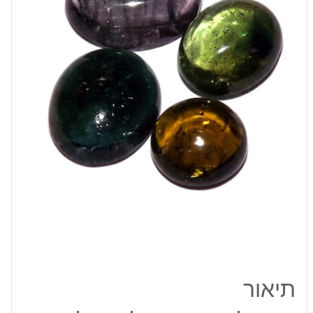
אפריקה
4
יחידות
משקל:
6.70
קרט
תיאור