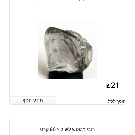
-
אפריקה
4
יחידות
משקל:
6.70
קרט
₪
21
מידע נוסף
מידע נוסף
הוסף לסל
רובי מלוטש לשיבוץ 90 קרט