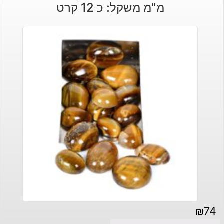
מ"מ משקל: כ 12 קרט
₪
74