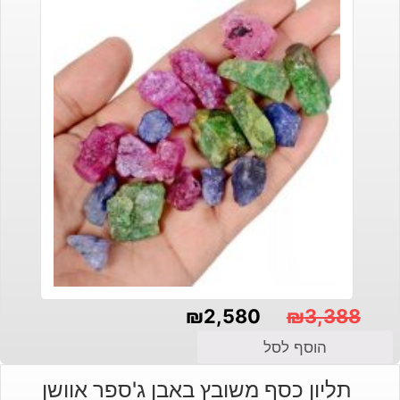
₪
2,580
₪
3,388
המחיר
המחיר
הוסף לסל
הנוכחי
המקורי
תליון כסף משובץ באבן ג'ספר אוושן