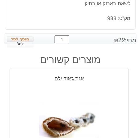
לשאת בארנק או בתיק.
מק"ט:
988
כמות
מחיר:
22
₪
של
לסל
טורמלין
מוצרים קשורים
שחור
חלוק
אגת ג'אוד גלם