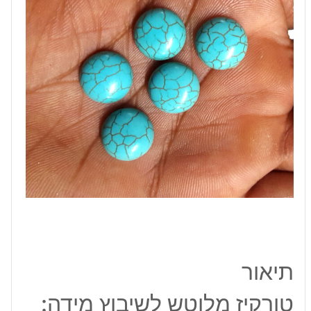
מ"מ
תיאור
טורקיז מלוטש לשיבוץ מידה: