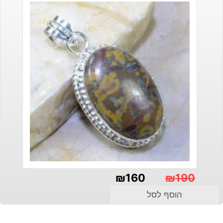
₪
160
₪
190
המחיר
המחיר
הוסף לסל
הנוכחי
המקורי