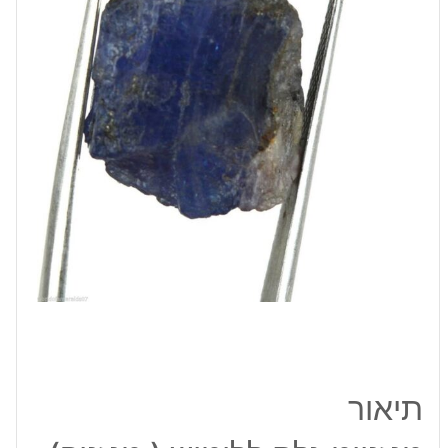
37.30
קרט
תיאור