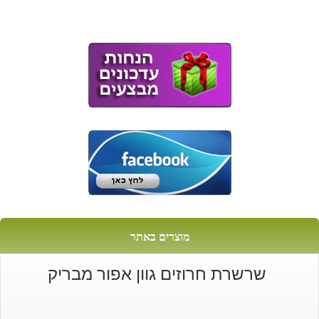
היה:
הוא:
₪22.
₪15.
מוצרים באתר
שרשרת חרוזים גוון אפור מבריק