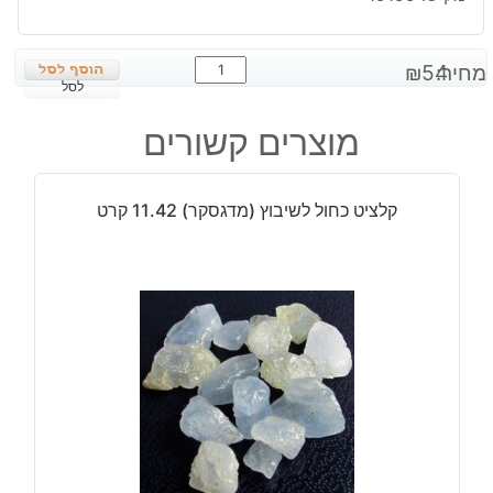
כמות
מחיר:
54
₪
של
לסל
יהלום
מוצרים קשורים
כחול
גלם
במידה:
קלציט כחול לשיבוץ (מדגסקר) 11.42 קרט
2-
3
מ"מ