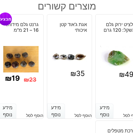
היה:
הוא:
מוצרים קשורים
אמטיסט
₪6.
₪12.
קטנטן
מבצע!
איכותי
ציט ירוק גלם
אגת ג'אוד קטן
גרנט גלם מידות:
ל: 120 גרם
איכותי
16 – 21 מ"מ
₪
35
₪
4
₪
19
₪
23
המחיר
המחיר
הנוכחי
המקורי
מידע
מידע
מידע
מידע
מידע
מידע
היה:
הוא:
נוסף
נוסף
נוסף
נוסף
נוסף
נוסף
 לסל
הוסף לסל
הוסף לסל
₪23.
₪19.
כת מטפלים