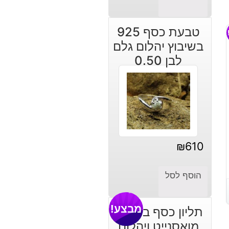
טבעת כסף 925
בשיבוץ יהלום גלם
לבן 0.50
₪
610
הוסף לסל
מבצע!
תליון כסף בשיבוץ
מואסנייט ויהלום