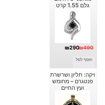
גלם 1.55 קרט
₪
290
₪
490
המחיר
המחיר
הוסף לסל
הנוכחי
המקורי
היה:
הוא:
ויקה: תליון ושרשרת
₪490.
₪290.
פנטגרם – מחומש
ועץ החיים