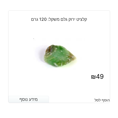
היה:
הוא:
₪4,400.
₪3,900.
קלציט ירוק גלם משקל: 120 גרם
₪
49
מידע נוסף
מידע נוסף
הוסף לסל