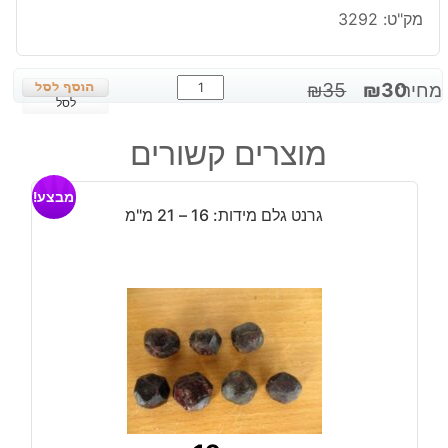
מק"ט:
3292
כמות
המחיר
המחיר
מחיר:
30
₪
35
₪
של
לסל
המקורי
הנוכחי
כדור
היה:
הוא:
מוצרים קשורים
מאבן
₪30.
₪35.
ג'ספר
מבצע!
אדום
גרנט גלם מידות: 16 – 21 מ"מ
חום
בתושבת
עץ
מסוגננת