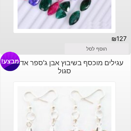
₪
127
הוסף לסל
מבצע!
עגילים מוכסף בשיבוץ אבן ג'ספר אדום או
סגול