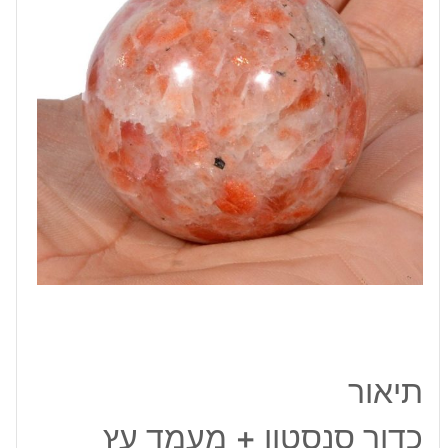
מסוגנן
במידה:
40
מ"מ
תיאור
כדור סנסטון + מעמד עץ