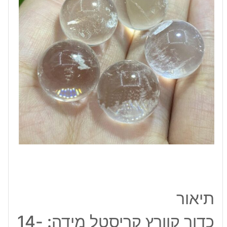
18
מ"מ
במשקל:
30
גרם
תיאור
כדור קוורץ קריסטל מידה: 14-