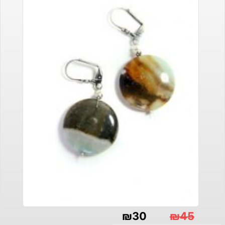
₪
30
₪
45