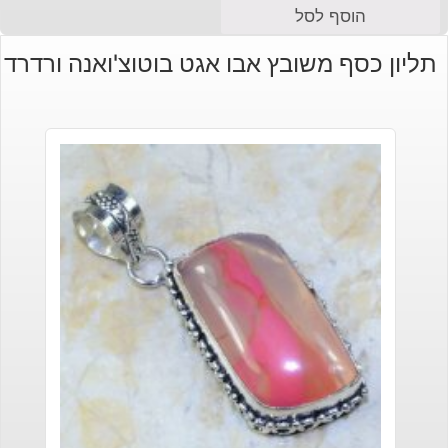
המחיר
המחיר
הוסף לסל
הנוכחי
המקורי
תליון כסף משובץ אבו אגט בוטוצ'ואנה ורדרד
היה:
הוא:
₪30.
₪45.