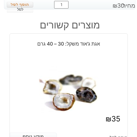
כמות
מחיר:
30
₪
של
לסל
כדור
מוצרים קשורים
קוורץ
קריסטל
פנטום
אגת ג'אוד משקל: 30 – 40 גרם
משקל:
35
גרם
₪
35
מידע נוסף
מידע נוסף