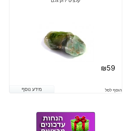
קלציט ירוק גלם
₪
59
מידע נוסף
מידע נוסף
הוסף לסל