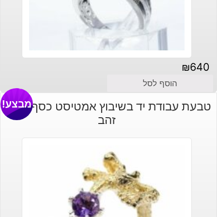
₪
640
הוסף לסל
מבצע!
טבעת עבודת יד בשיבוץ אמטיסט כסף וציפוי
זהב