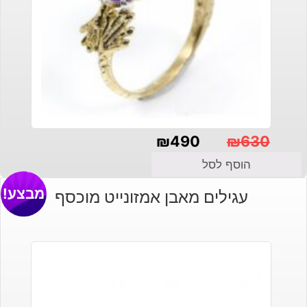
₪
490
₪
630
המחיר
המחיר
הוסף לסל
הנוכחי
המקורי
מבצע!
עגילים מאבן אמזונייט מוכסף
היה:
הוא:
₪630.
₪490.