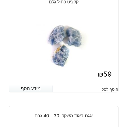
קלציט כחול גלם
קוטר:
17
מ"מ
₪
59
מידע נוסף
מידע נוסף
הוסף לסל
אגת ג'אוד משקל: 30 – 40 גרם