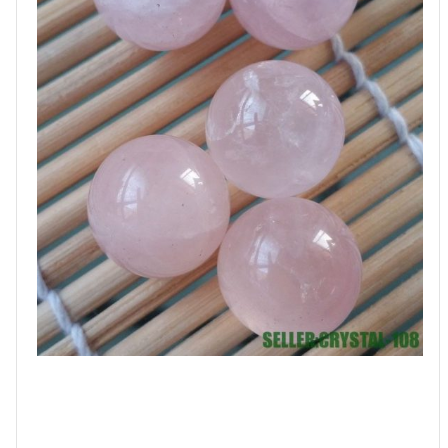
17
מ"מ