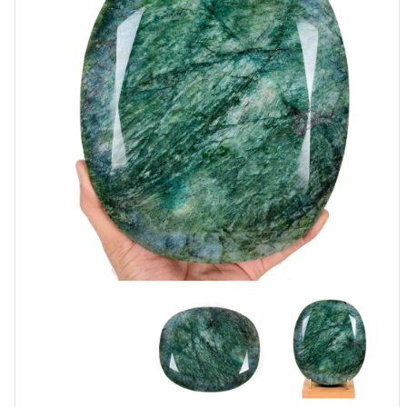
28000
קרט
-
5.66
ק"ג