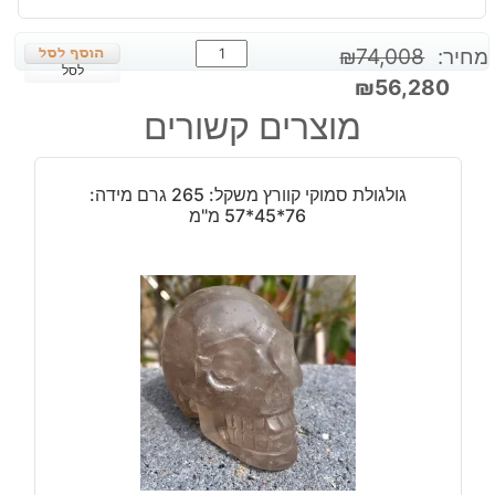
כמות
מחיר:
74,008
₪
של
לסל
המחיר
המחיר
₪
56,280
לאספנים:
המקורי
הנוכחי
מוצרים קשורים
אמרלד
היה:
הוא:
מלוטש
₪56,280.
₪74,008.
אובל
גולגולת סמוקי קוורץ משקל: 265 גרם מידה:
משקל:
76*45*57 מ"מ
28000
קרט
-
5.66
ק"ג