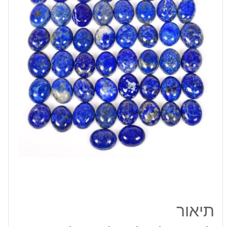
14*11
מ"מ
משקל:
כ
5
קרט
תיאור