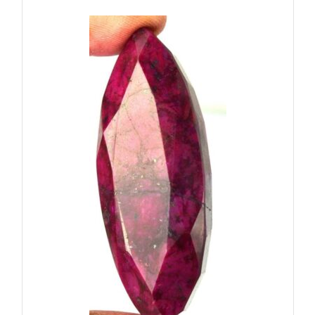
מ"מ
משקל:
כ
5
קרט