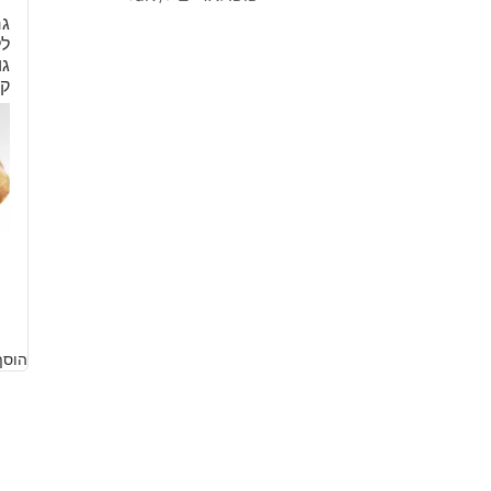
גר
לל
ק
2
הוסף