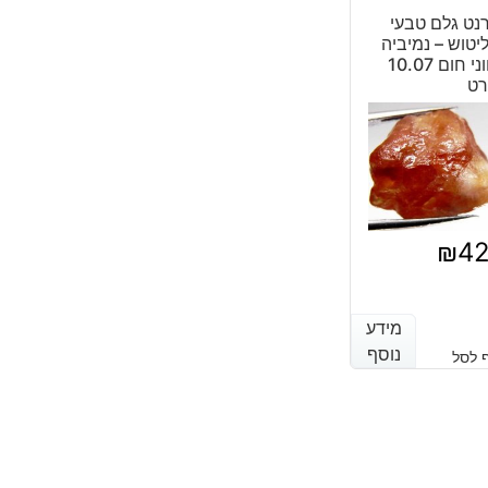
נט גלם טבעי
יטוש – נמיביה
גווני חום 10.07
רט
₪
4
מידע
מידע
נוסף
נוסף
 לסל