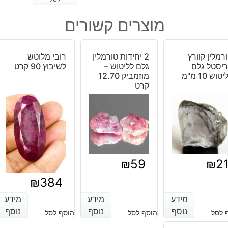
של
לברדורייט
מוצרים קשורים
מלוטש
לשיבוץ
מידה:
רמלין קוורץ
2 יחידות טורמלין
רובי מלוטש
11-
יסטל גלם
גלם לליטוש –
לשיבוץ 90 קרט
19
טוש 10 מ"מ
מוזמביק 12.70
קרט
מ"מ
משקל:
כ
10
קרט
₪
59
₪
2
₪
384
מידע
מידע
מידע
מידע
מידע
מידע
נוסף
נוסף
נוסף
נוסף
נוסף
נוסף
 לסל
הוסף לסל
הוסף לסל