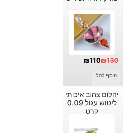
₪
110
₪
130
המחיר
המחיר
הוסף לסל
הנוכחי
המקורי
היה:
הוא:
יהלום צהוב איכותי
₪130.
₪110.
ליטוש עגול 0.09
קרט