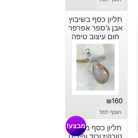
הנוכחי
המקורי
היה:
הוא:
תליון כסף בשיבוץ
₪140.
₪170.
אבן ג'ספר אפרפר
חום עיצוב טיפה
₪
160
הוסף לסל
מבצע!
תליון כסף משובץ
טורקיז ורוד ופיריט