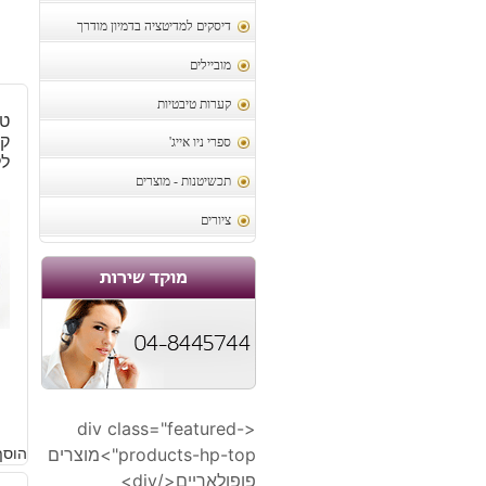
דיסקים למדיטציה בדמיון מודרך
מוביילים
קערות טיבטיות
טו
קר
ספרי ניו אייג'
ללי
תכשיטנות - מוצרים
ציורים
1
<div class="featured-
products-hp-top">מוצרים
הוסף
פופולאריים</div>