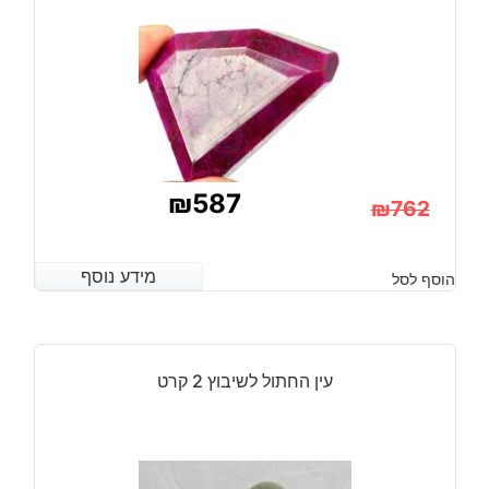
מידה:
26-
35
מ"מ
₪
587
₪
762
המחיר
המחיר
הנוכחי
המקורי
מידע נוסף
מידע נוסף
הוסף לסל
היה:
הוא:
₪762.
₪587.
עין החתול לשיבוץ 2 קרט