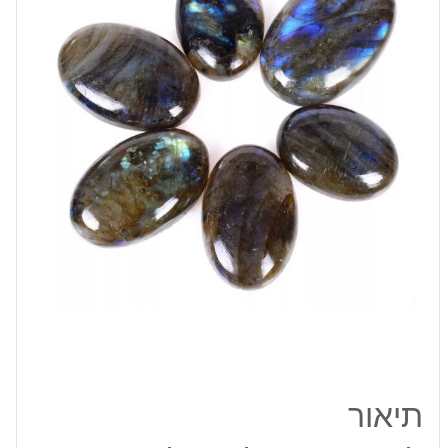
קרט
מידה:
26-
35
מ"מ
תיאור