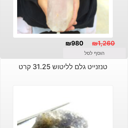
₪
980
₪
1,260
המחיר
המחיר
הוסף לסל
הנוכחי
המקורי
טנזנייט גלם לליטוש 31.25 קרט
היה:
הוא:
₪1,260.
₪980.