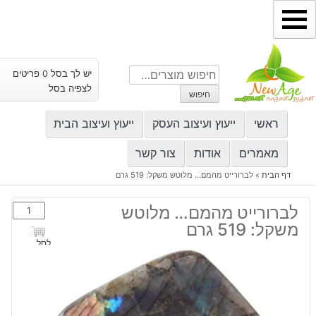
ילוג
תוכן
חיפוש
יש לך בסל 0 פריטים
עבור:
לצפיה בסל
חיפוש
ראשי
ייעוץ ועיצוב העסק
ייעוץ ועיצוב הבית
מאמרים
אודות
צור קשר
דף הבית
»
לברורייט מהמם… מלוטש משקל: 519 גרם
כמות
לברורייט מהמם… מלוטש
של
משקל: 519 גרם
לברורייט
לסל
מהמם...
מלוטש
משקל:
519