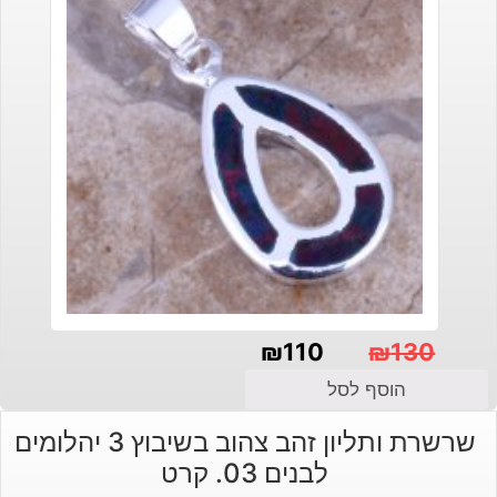
₪
110
₪
130
המחיר
המחיר
הוסף לסל
הנוכחי
המקורי
שרשרת ותליון זהב צהוב בשיבוץ 3 יהלומים
היה:
הוא:
לבנים 03. קרט
₪130.
₪110.