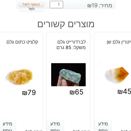
כמות
מחיר:
19
₪
של
לסל
לייזר
מוצרים קשורים
קוורץ
מוט
משקל:
טרין גלם שן
לברדורייט גלם
קלציט כתום גלם
10
משקל: 85 גרם
-
15
גרם
₪
4
₪
65
₪
79
מידע
מידע
מידע
מידע
מידע
מידע
נוסף
נוסף
נוסף
נוסף
נוסף
נוסף