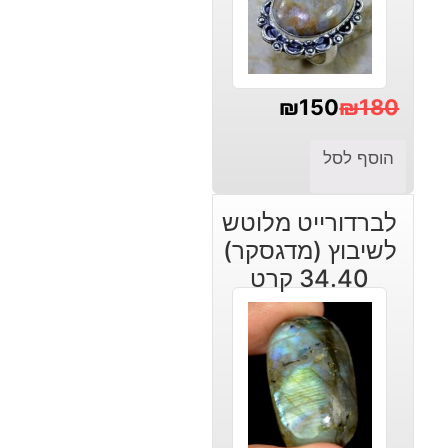
₪
150
₪
180
המחיר
המחיר
הוסף לסל
הנוכחי
המקורי
היה:
הוא:
לברדורייט מלוטש
₪180.
₪150.
לשיבוץ (מדגסקר)
34.40 קרט