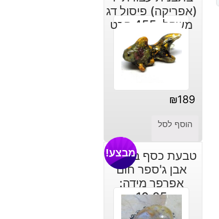
(אפריקה) פיסול דג
משקל: 455 קרט
₪
189
הוסף לסל
מבצע!
טבעת כסף בשיבוץ
אבן ג'ספר חום
אפרפר מידה:
10.25