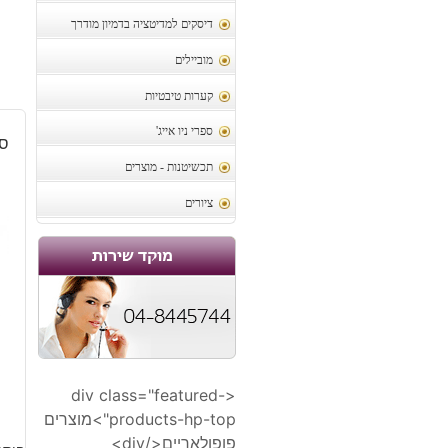
דיסקים למדיטציה בדמיון מודרך
מוביילים
קערות טיבטיות
ספרי ניו אייג'
סי
תכשיטנות - מוצרים
ציורים
5
<div class="featured-
products-hp-top">מוצרים
פופולאריים</div>