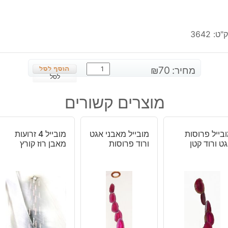
"ט:
3642
כמות
מחיר:
70
₪
של
לסל
מובייל
מוצרים קשורים
יחיד
מאבן
רוז
בייל פרוסות
מובייל מאבני אגט
מובייל 4 זרועות
קוורץ
ט ורוד קטן
ורוד פרוסות
מאבן רוז קורץ