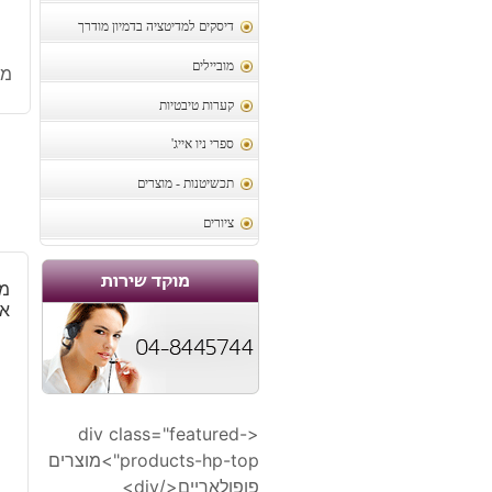
דיסקים למדיטציה בדמיון מודרך
מוביילים
מק
קערות טיבטיות
ספרי ניו אייג'
תכשיטנות - מוצרים
ציורים
מו
אג
<div class="featured-
products-hp-top">מוצרים
פופולאריים</div>