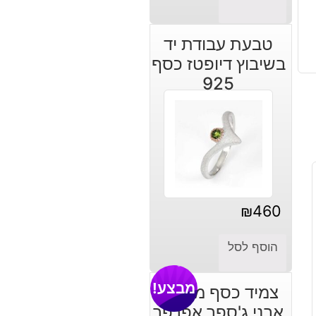
טבעת עבודת יד
בשיבוץ דיופטז כסף
925
₪
460
הוסף לסל
מבצע!
צמיד כסף משובץ
אבני ג'ספר אפרפר