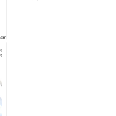
0
הוסף
מא