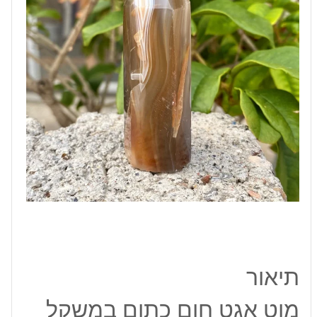
63
גרם
תיאור
מוט אגט חום כתום במשקל