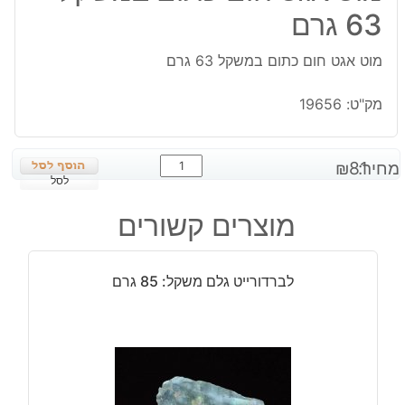
63 גרם
מוט אגט חום כתום במשקל 63 גרם
מק"ט:
19656
כמות
מחיר:
81
₪
של
לסל
מוט
מוצרים קשורים
אגט
חום
כתום
לברדורייט גלם משקל: 85 גרם
במשקל
63
גרם