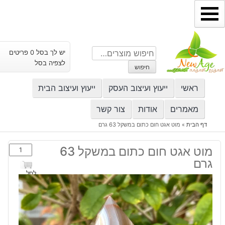
ילוג
תוכן
חיפוש
יש לך בסל 0 פריטים
עבור:
לצפיה בסל
חיפוש
ראשי
ייעוץ ועיצוב העסק
ייעוץ ועיצוב הבית
מאמרים
אודות
צור קשר
דף הבית
»
מוט אגט חום כתום במשקל 63 גרם
כמות
מוט אגט חום כתום במשקל 63
של
גרם
מוט
לסל
אגט
חום
כתום
במשקל