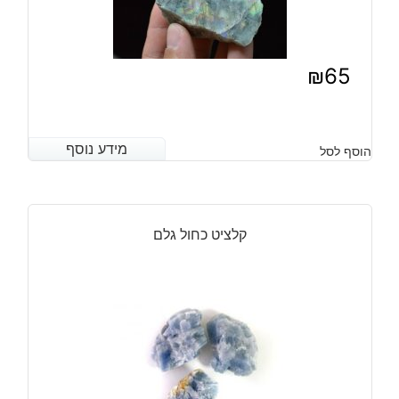
₪
65
מידע נוסף
מידע נוסף
הוסף לסל
קלציט כחול גלם