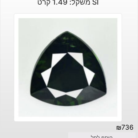
SI משקל: 1.49 קרט
₪
736
הוסף לסל