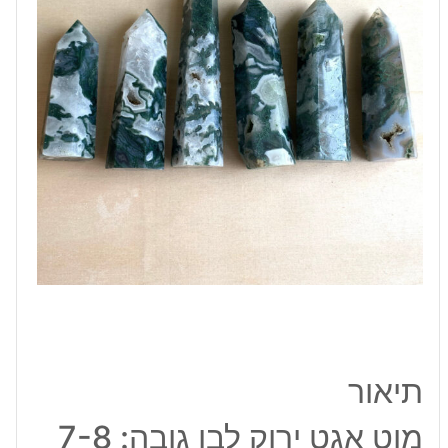
7-
8
ס"מ
תיאור
מוט אגט ירוק לבן גובה: 7-8