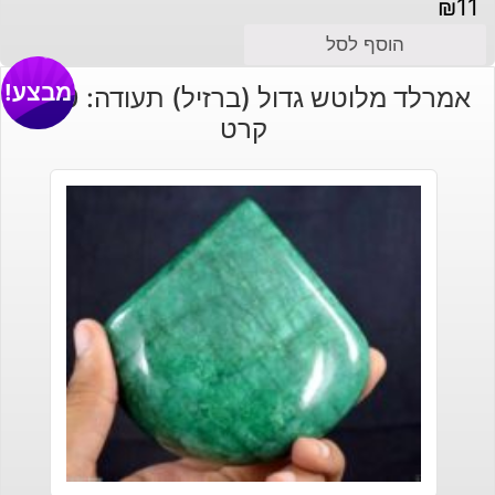
₪
11
הוסף לסל
מבצע!
אמרלד מלוטש גדול (ברזיל) תעודה: 1590
קרט