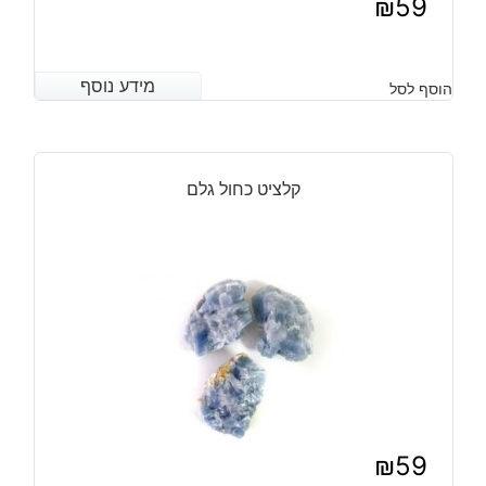
₪
59
מידע נוסף
מידע נוסף
הוסף לסל
קלציט כחול גלם
₪
59