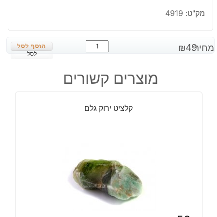
מק"ט:
4919
כמות
מחיר:
49
₪
של
לסל
מוט
מוצרים קשורים
ג'ספר
ווד
משקל:
קלציט ירוק גלם
41
גרם