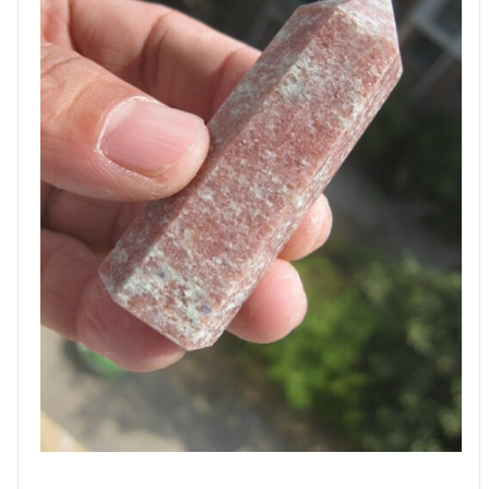
6-
7
ס"מ
משקל:
67
גרם