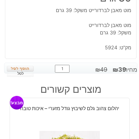
מוט מאבן לברדורייט משקל: 39 גרם
מוט מאבן לברדורייט
משקל: 39 גרם
מק"ט:
5924
כמות
המחיר
המחיר
מחיר:
39
₪
49
₪
של
לסל
המקורי
הנוכחי
מוט
היה:
הוא:
מוצרים קשורים
מאבן
₪39.
₪49.
לברדורייט
מבצע!
משקל:
יהלום צהוב גלם לשיבוץ גודל מזערי – איכות טובה
39
גרם