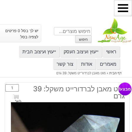
ילוג
תוכן
חיפוש
יש לך בסל 0 פריטים
עבור:
לצפיה בסל
חיפוש
ראשי
ייעוץ ועיצוב העסק
ייעוץ ועיצוב הבית
מאמרים
אודות
צור קשר
דף הבית
»
מוט מאבן לברדורייט משקל: 39 גרם
כמות
מוט מאבן לברדורייט משקל: 39
מבצע!
של
גרם
מוט
לסל
מאבן
לברדורייט
משקל:
39