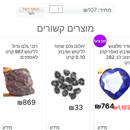
כמות
מחיר:
107
₪
של
לסל
מונסטון
מוצרים קשורים
מלוטש
לשיבוץ
מבצע!
-
יר מלוטש
יהלום גלם שחור
רובי גלם גדול
אפריקה
יבוץ (אפריקה)
לליטוש ושיבוץ
לליטוש 967 קרט
משקל:
עיצוב לב 282
0.10 קרט
לאספנים
רט
10
קרט
₪
869
₪
764
₪
33
₪
1,12
מחיר
מחיר
נוכחי
מקורי
מידע
מידע
מידע
מידע
מידע
מידע