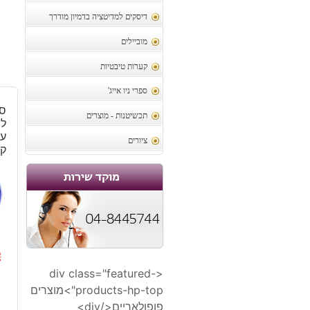
דיסקים למדיטציה בדמיון מודרך
מוביילים
קערות טיבטיות
ספרי ניו אייג'
ספ
תכשיטנות - מוצרים
לש
ציורים
ק
2
<div class="featured-
ה
ה
products-hp-top">מוצרים
ה
ה
פופולאריים</div>