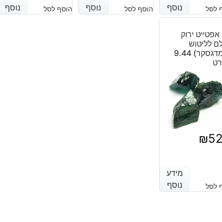
נוסף
נוסף
נוסף
נוסף
נוסף
נוסף
 לסל
הוסף לסל
הוסף לסל
יה:
וא:
₪1,122
₪764
3 אפטייט ירוק
ם לליטוש
(מדגסקר) 9.44
רט
₪
5
מידע
מידע
נוסף
נוסף
 לסל