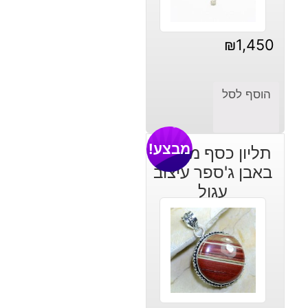
₪
1,450
הוסף לסל
מבצע!
תליון כסף משובץ
באבן ג'ספר עיצוב
עגול