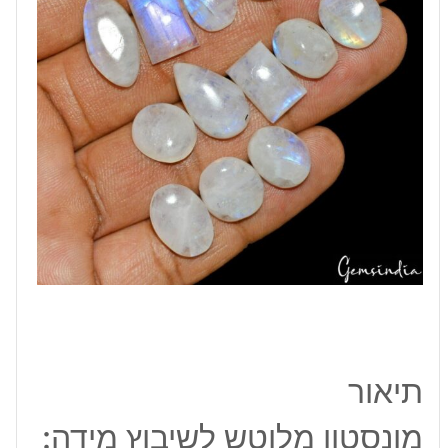
18
מ"מ
משקל:
כ
7
קרט
תיאור
מונסטון מלוטש לשיבוץ מידה: