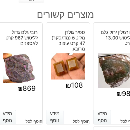
של
מונסטון
מוצרים קשורים
מלוטש
לשיבוץ
(סרילנקה).
רמלין ירוק גלם
ספיר גולדן
רובי גלם גדול
צורות
לליטוש 13.00
מלוטש (מדגסקר)
לליטוש 967 קרט
ליטוש
רט
47 קרט עיצוב
לאספנים
מרובע
שונות
₪
108
₪
869
₪
9
מידע
מידע
מידע
מידע
מידע
מידע
נוסף
נוסף
נוסף
נוסף
נוסף
נוסף
 לסל
הוסף לסל
הוסף לסל