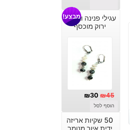
מבצע!
עגילי פנינה וג'ספר
ירוק מוכסף
₪
30
₪
45
המחיר
המחיר
הוסף לסל
הנוכחי
המקורי
50 שקיות אריזה
היה:
הוא:
ידית איור מנומר