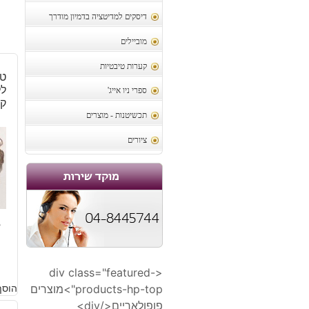
דיסקים למדיטציה בדמיון מודרך
מוביילים
קערות טיבטיות
טו
ספרי ניו אייג'
ק
תכשיטנות - מוצרים
ציורים
8
<div class="featured-
products-hp-top">מוצרים
הוסף
פופולאריים</div>