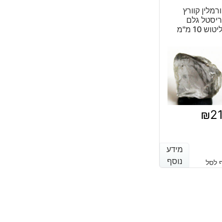
רמלין קוורץ
יסטל גלם
טוש 10 מ"מ
₪
2
מידע
מידע
נוסף
נוסף
 לסל