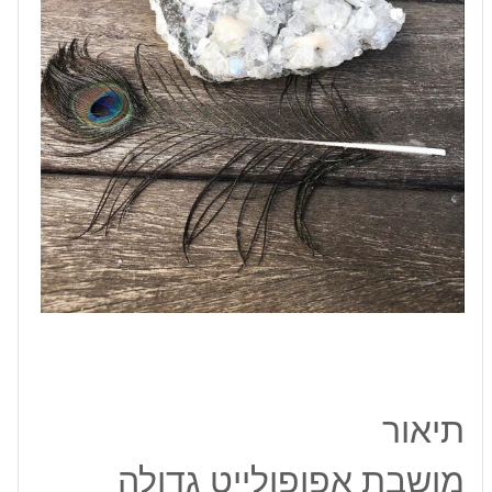
משקל:
725
גרם
תיאור
מושבת אפופולייט גדולה