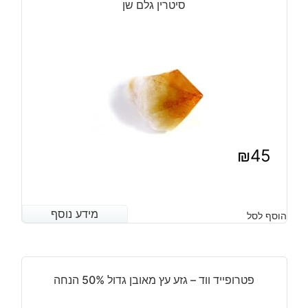
סיטרין גלם שן
ורוד
משקל:
725
גרם
₪
45
מידע נוסף
מידע נוסף
הוסף לסל
פטרופייד ווד – גזע עץ מאובן גדול 50% הנחה