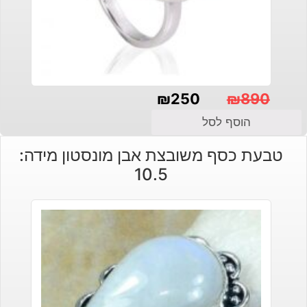
₪
250
₪
890
המחיר
המחיר
הוסף לסל
הנוכחי
המקורי
טבעת כסף משובצת אבן מונסטון מידה:
היה:
הוא:
10.5
₪890.
₪250.