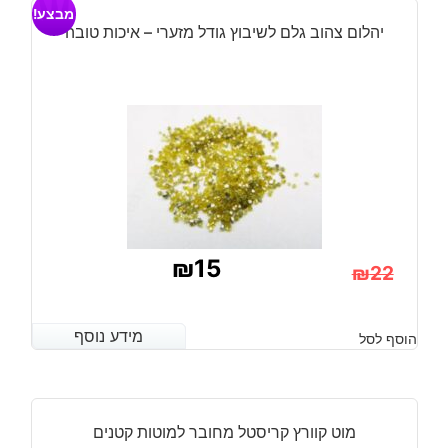
מבצע!
ורוד
יהלום צהוב גלם לשיבוץ גודל מזערי – איכות טובה
מידות:
7*11*17
ס"מ
₪
15
₪
22
המחיר
המחיר
הנוכחי
המקורי
מידע נוסף
מידע נוסף
הוסף לסל
היה:
הוא:
₪22.
₪15.
מוט קוורץ קריסטל מחובר למוטות קטנים