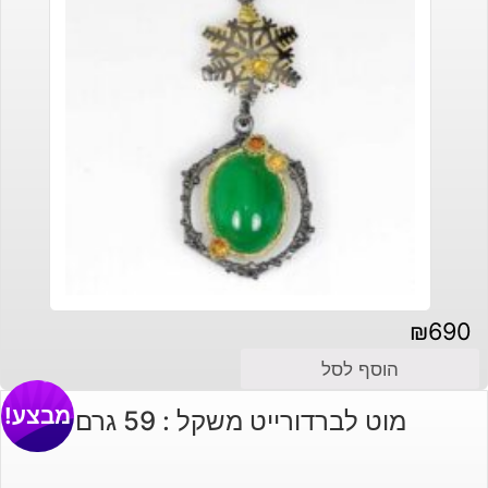
₪
690
הוסף לסל
מבצע!
מוט לברדורייט משקל : 59 גרם