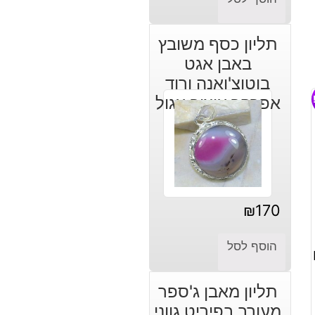
תליון כסף משובץ
באבן אגט
בוטוצ'ואנה ורוד
אפרפר עיצוב עגול
₪
170
הוסף לסל
תליון מאבן ג'ספר
מעורב בפיריט גווני