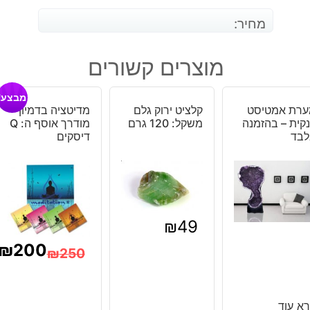
מחיר:
מוצרים קשורים
מבצע!
ערת אמטיסט
קלציט ירוק גלם
מדיטציה בדמיון
קית – בהזמנה
משקל: 120 גרם
מודרך אוסף ה: Q
לבד
דיסקים
₪
49
₪
200
₪
250
המחיר
המחיר
הנוכחי
המקורי
א עוד