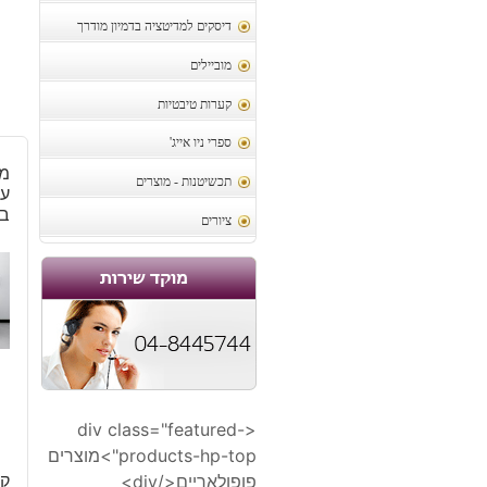
דיסקים למדיטציה בדמיון מודרך
מוביילים
קערות טיבטיות
ספרי ניו אייג'
מ
תכשיטנות - מוצרים
ענ
ב
ציורים
<div class="featured-
products-hp-top">מוצרים
קר
פופולאריים</div>