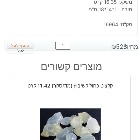
משקל: 16.35 קרט
מידה: 11*14*18 מ"מ
מק"ט:
16964
כמות
מחיר:
528
₪
של
לסל
סמוקי
מוצרים קשורים
קוורץ
מלוטש
לשיבוץ
קלציט כחול לשיבוץ (מדגסקר) 11.42 קרט
-
אפריקה
במשקל:
16.35
קרט