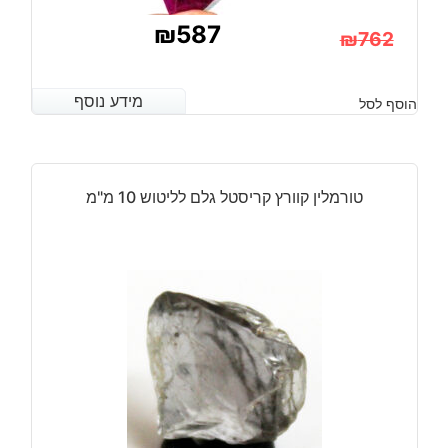
₪
587
₪
762
המחיר
המחיר
הנוכחי
המקורי
מידע נוסף
מידע נוסף
הוסף לסל
היה:
הוא:
₪762.
₪587.
טורמלין קוורץ קריסטל גלם לליטוש 10 מ"מ