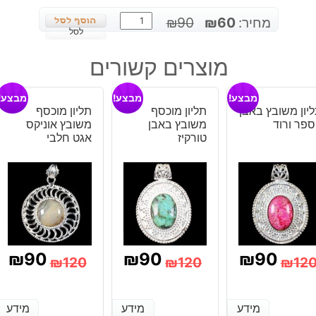
כמות
המחיר
המחיר
מחיר:
60
₪
90
₪
של
לסל
המקורי
הנוכחי
עגילים
היה:
הוא:
מוצרים קשורים
מאבן
₪60.
₪90.
קרייזי
מבצע!
מבצע!
מבצע!
לייס
יון משובץ באבן
תליון מוכסף
תליון מוכסף
אגט
ספר ורוד
משובץ באבן
משובץ אוניקס
עיצוב
טורקיז
אגט חלבי
לב
₪
90
₪
90
₪
90
₪
120
₪
120
₪
12
מחיר
מחיר
המחיר
המחיר
המחיר
המחיר
נוכחי
מקורי
הנוכחי
המקורי
הנוכחי
המקורי
מידע
מידע
מידע
מידע
מידע
מידע