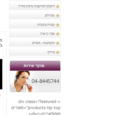
דיסקים למדיטציה בדמיון מודרך
מוביילים
קערות טיבטיות
ספרי ניו אייג'
תל
תכשיטנות - מוצרים
ג'
ציורים
0
<div class="featured-
ה
ה
products-hp-top">מוצרים
ה
ה
פופולאריים</div>