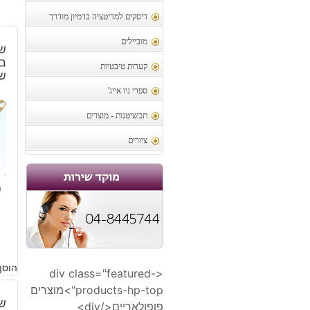
דיסקים למדיטציה בדמיון מודרך
מוביילים
ש
קערות טיבטיות
שו
ספרי ניו אייג'
תכשיטנות - מוצרים
ציורים
0
הוסף
<div class="featured-
products-hp-top">מוצרים
שר
פופולאריים</div>