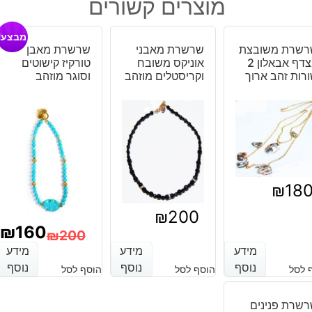
היה:
הוא:
מוצרים קשורים
מאבן
₪30.
₪45.
קרנליאן
מבצע!
ופנינים
רשרת משובצת
שרשרת מאבני
שרשרת מאבן
מוזהב
בצדף אבאלון 2
אוניקס משובח
טורקיז קישוטים
רות זהב ארוך
וקריסטלים מוזהב
וסוגר מוזהב
₪
18
₪
200
₪
160
₪
200
מידע
מידע
מידע
מידע
מידע
מידע
המחיר
המחיר
נוסף
נוסף
נוסף
נוסף
נוסף
נוסף
 לסל
הוסף לסל
הוסף לסל
הנוכחי
המקורי
היה:
הוא:
שרת פנינים