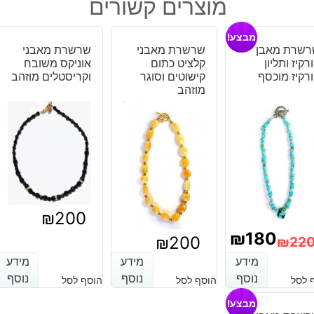
היה:
הוא:
מוצרים קשורים
טורקיז
₪30.
₪45.
איכותי
מבצע!
מוזהב
רשרת מאבן
שרשרת מאבני
שרשרת מאבני
רקיז ותליון
קלציט כתום
אוניקס משובח
רקיז מוכסף
קישוטים וסוגר
וקריסטלים מוזהב
מוזהב
₪
200
₪
180
₪
200
₪
22
מחיר
מחיר
מידע
מידע
מידע
מידע
מידע
מידע
נוסף
נוסף
נוסף
נוסף
נוסף
נוסף
 לסל
הוסף לסל
הוסף לסל
נוכחי
מקורי
מבצע!
יה:
וא: