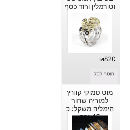
וטורמלין ורוד כסף
וציפוי זהב
₪
820
הוסף לסל
מוט סמוקי קוורץ
למוריה שחור
הימליה משקל: כ
15 גרם