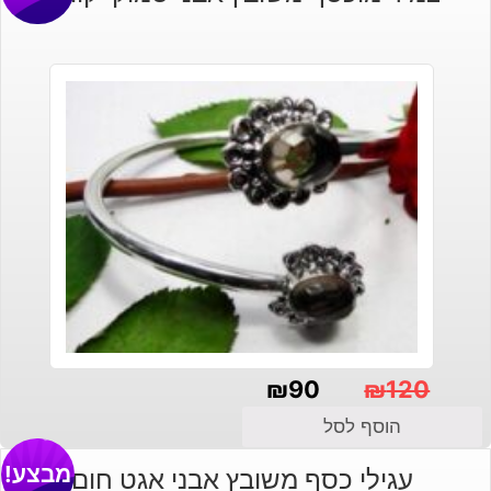
₪
90
₪
120
המחיר
המחיר
הוסף לסל
הנוכחי
המקורי
מבצע!
עגילי כסף משובץ אבני אגט חום