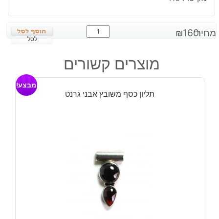
כמות
מחיר:
160
₪
של
לסל
עגילי
מוצרים קשורים
כסף
בשיבוץ
מבצע!
2
תליון כסף משובץ אבני גרנט
אבני
אמטיסט