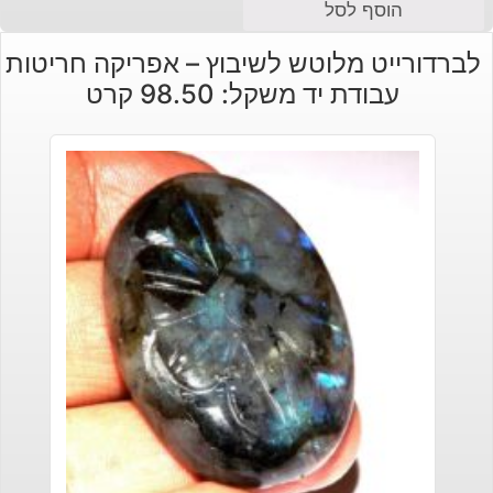
המחיר
המחיר
הוסף לסל
הנוכחי
המקורי
לברדורייט מלוטש לשיבוץ – אפריקה חריטות
היה:
הוא:
עבודת יד משקל: 98.50 קרט
₪180.
₪160.