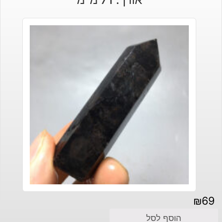
₪140.
₪160.
₪
69
הוסף לסל