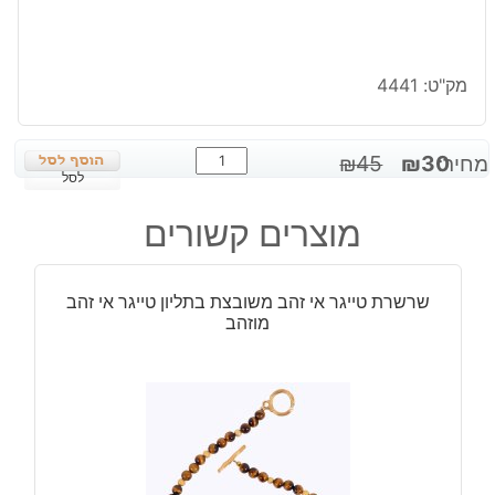
מק"ט:
4441
כמות
המחיר
המחיר
מחיר:
30
₪
45
₪
של
לסל
המקורי
הנוכחי
עגילי
היה:
הוא:
מוצרים קשורים
פנינים
₪30.
₪45.
גוון
זהב
שרשרת טייגר אי זהב משובצת בתליון טייגר אי זהב
אדום
מוזהב
מוכסף