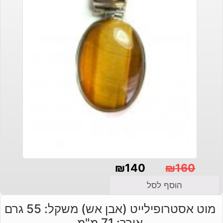
₪
140
₪
160
המחיר
המחיר
הוסף לסל
הנוכחי
המקורי
מוט אסטרופילייט (אבן אש) משקל: 55 גרם
היה:
הוא:
אורך: 71 מ"מ