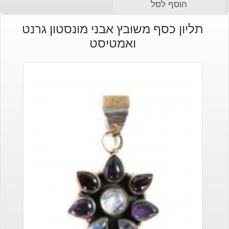
המחיר
המחיר
הוסף לסל
הנוכחי
המקורי
תליון כסף משובץ אבני מונסטון גרנט
היה:
הוא:
ואמטיסט
₪630.
₪490.