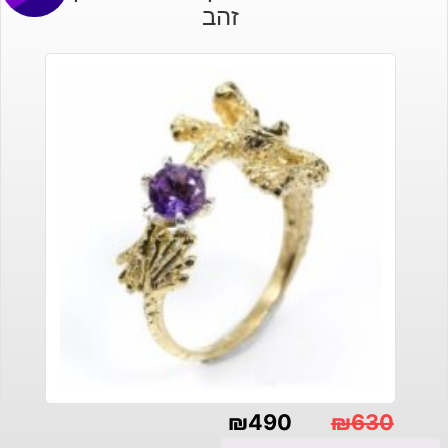
זהב
₪
490
₪
630