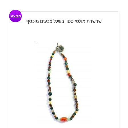
היה:
הוא:
מבצע!
₪200.
₪160.
שרשרת מולטי סטון בשלל צבעים מוכסף