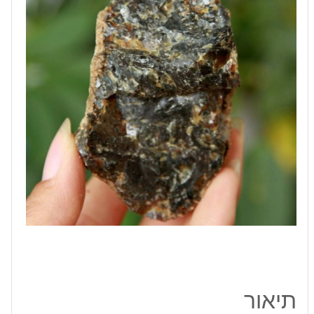
גרם
תיאור