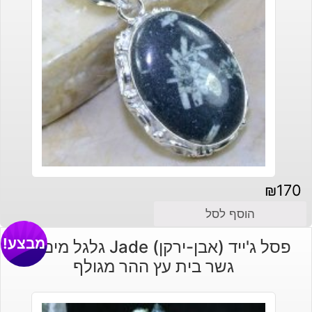
₪
170
הוסף לסל
מבצע!
פסל ג'ייד (אבן-ירקן) Jade גלגל מים של
גשר בית עץ ההר מגולף