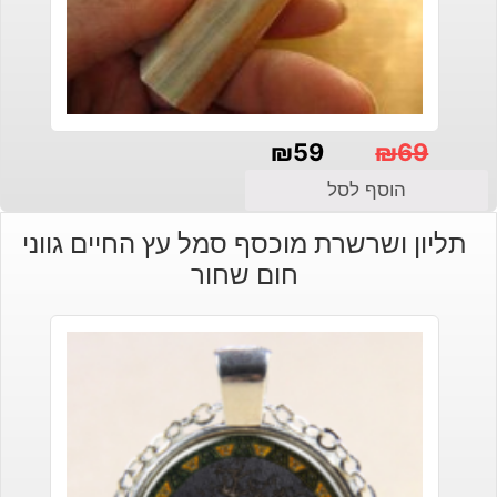
₪
59
₪
69
המחיר
המחיר
הוסף לסל
הנוכחי
המקורי
תליון ושרשרת מוכסף סמל עץ החיים גווני
היה:
הוא:
חום שחור
₪69.
₪59.