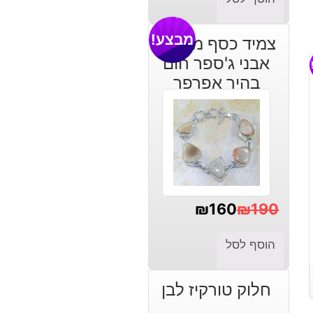
מבצע!
צמיד כסף משובץ
אבני ג'ספר חום
בהיר אפרפר
₪
160
₪
190
המחיר
המחיר
הוסף לסל
הנוכחי
המקורי
היה:
הוא:
חלוק טורקיז לבן
₪190.
₪160.