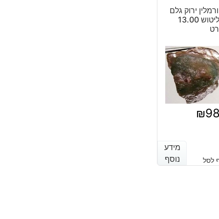
היה:
הוא:
רמלין ירוק גלם
₪866.
₪587.
לליטוש 13.00
רט
₪
9
מידע
מידע
נוסף
נוסף
 לסל