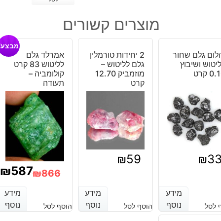
של
פיריט
מוצרים קשורים
מלוטש
לשיבוץ
מבצע!
משקל:
לום גלם שחור
2 יחידות טורמלין
אמרלד גלם
כ
יטוש ושיבוץ
גלם לליטוש –
לליטוש 83 קרט
60
0 קרט
מוזמביק 12.70
קולומביה –
קרט
קרט
תעודה
יחידה
₪
59
₪
3
₪
587
₪
866
המחיר
המחיר
מידע
מידע
מידע
מידע
מידע
מידע
הנוכחי
המקורי
נוסף
נוסף
נוסף
נוסף
נוסף
נוסף
 לסל
הוסף לסל
הוסף לסל