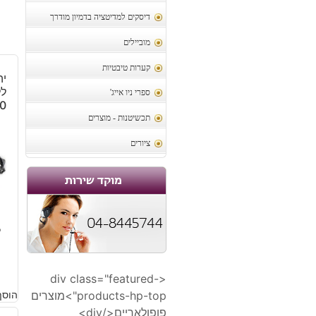
דיסקים למדיטציה בדמיון מודרך
מוביילים
קערות טיבטיות
יה
לל
ספרי ניו אייג'
.10
תכשיטנות - מוצרים
ציורים
3
<div class="featured-
products-hp-top">מוצרים
הוסף
פופולאריים</div>