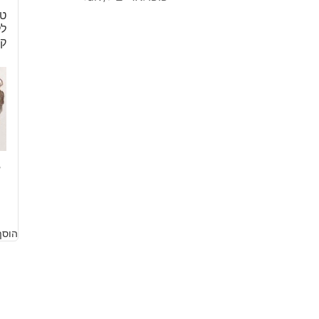
טו
ק
8
הוסף