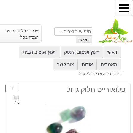
ילוג
תוכן
חיפוש
יש לך בסל 0 פריטים
עבור:
לצפיה בסל
חיפוש
ראשי
ייעוץ ועיצוב העסק
ייעוץ ועיצוב הבית
מאמרים
אודות
צור קשר
דף הבית
»
פלואורייט חלוק גדול
כמות
פלואורייט חלוק גדול
של
פלואורייט
לסל
חלוק
גדול