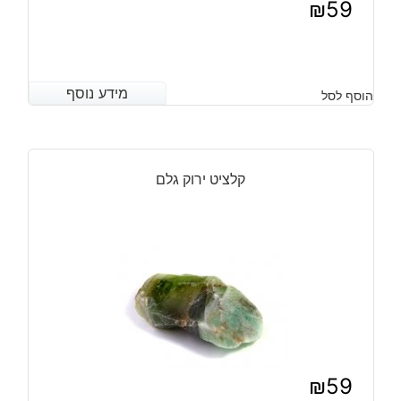
₪
59
מידע נוסף
מידע נוסף
הוסף לסל
קלציט ירוק גלם
₪
59