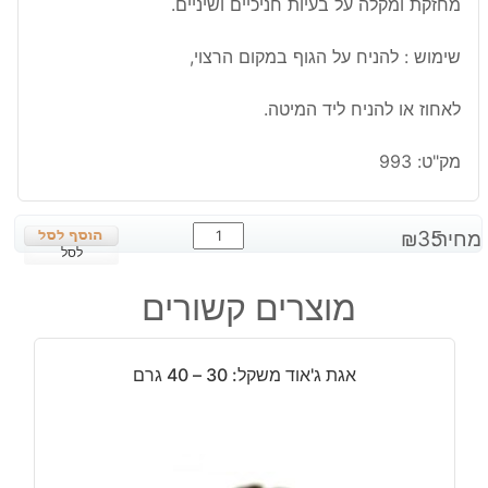
מחזקת ומקלה על בעיות חניכיים ושיניים.
שימוש : להניח על הגוף במקום הרצוי,
לאחוז או להניח ליד המיטה.
מק"ט:
993
כמות
מחיר:
35
₪
של
לסל
פלואורייט
מוצרים קשורים
חלוק
גדול
אגת ג'אוד משקל: 30 – 40 גרם