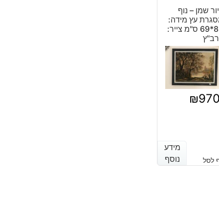
ור שמן – נוף
גרת עץ מידה:
86*69 ס"מ צייר:
ב"ץ
₪
97
מידע
מידע
נוסף
נוסף
 לסל