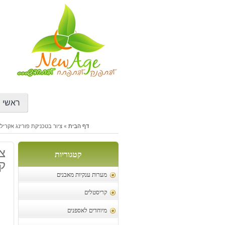
דילוג
לתוכן
ראשי
דף הבית
»
ציור בטכניקת פורינג אקריליק עגול: קו
צי
קטגוריות
קוטר 
מערות ענקיות מאבנים
קריסטלים
מיוחדים לאספנים