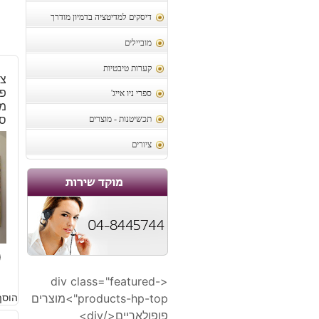
דיסקים למדיטציה בדמיון מודרך
מוביילים
קערות טיבטיות
צי
פו
ספרי ניו אייג'
ס"
תכשיטנות - מוצרים
ציורים
0
<div class="featured-
products-hp-top">מוצרים
הוסף
פופולאריים</div>