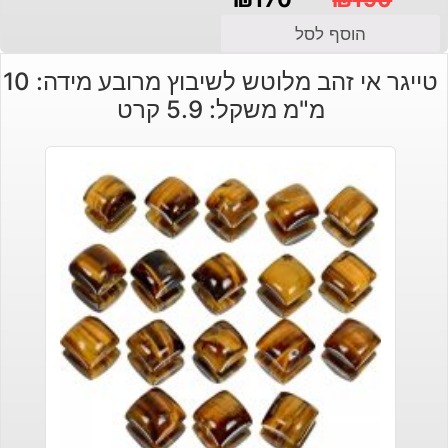
המחיר
המחיר
הוסף לסל
הנוכחי
המקורי
טייגר אי זהב מלוטש לשיבוץ מרובע מידה: 10
היה:
הוא:
מ"מ משקל: 5.9 קרט
₪190.
₪170.