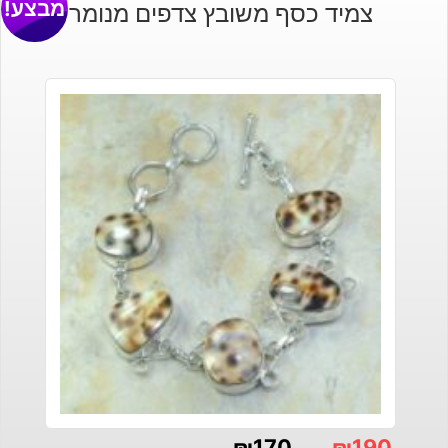
מבצע!
צמיד כסף משובץ צדפים מנומר
₪
170
₪
190